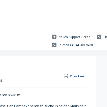
Neues Support-Ticket
Ti
Telefon +41 44 500 76 00
Drucken
GS
enden willst.
ässig an Campax spendest, suche in deinen Mails dein